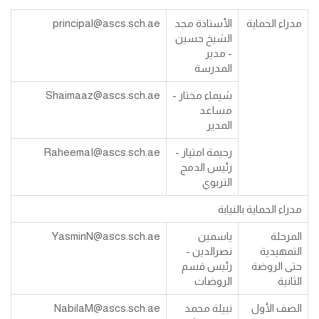
مدراء الحماية
الأستاذة مجد
principal@ascs.sch.ae
الشيخ حسين
- مدير
المدرسة
شيماء مختار -
Shaimaaz@ascs.sch.ae
مساعد
المدير
رحيمة امتياز -
RaheemaI@ascs.sch.ae
رئيس الدمج
التربوي
مدراء الحماية بالنيابة
المرحلة
ياسمين
YasminN@ascs.sch.ae
التمهيدية
نصرالدين -
حتى الروضة
رئيس قسم
الثانية
الروضات
الصف الأول
نبيلة محمد
NabilaM@ascs.sch.ae