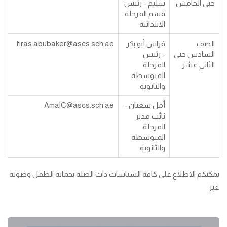
حتى الخامس
سليم - رئيس
قسم المرحلة
الابتدائية
الصف
فراس أبو بكر
firas.abubaker@ascs.sch.ae
السادس حتى
- رئيس
الثاني عشر
المرحلة
المتوسطة
والثانوية
أمل شعبان -
AmalC@ascs.sch.ae
نائب مدير
المرحلة
المتوسطة
والثانوية
يمكنكم الاطلاع على كافة السياسات ذات الصلة بحماية الطفل وصونه
عبر: