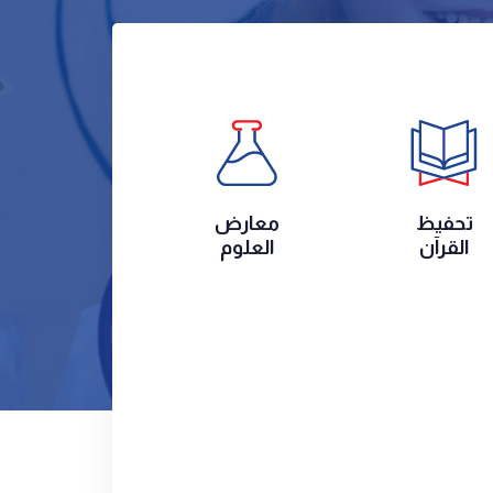
تحفيظ
معارض
القرآن
العلوم