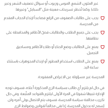
غير الملون، الشمع، الموس وزيوت أو سوائل تصفيف الشعر وغير
ذلك). وكما تُحظر تسريحات معينة مثل "السبايكي" وغيرها.
يجب على طالبات الصفوف من الرابع فصاعداً ارتداء الحجاب المقدم
من المدرسة.
يجب على جميع الطلاب والطالبات قصّ الأظافر والمحافظة على
نظافتها.
يمنع على الطالبات وضع الحناء أو طلاء الأظافر ومساحيق
التجميل.
يمنع على الطلاب استخدام العطور أو ارتداء المجوهرات باستثناء
ساعة اليد.
المدرسة غير مسؤولة عن الاغراض المفقودة.
في حال لم يلتزم أي طالب بسياسة الزي المذكورة أعلاه، فسوف توجه
الإدارة تنبيهًا شفويًا في المرة الأولى ليلتزم بالقواعد المتّبعة. وفي حال
تكررت مخالفة سياسة المدرسة، فسوف يتم الاتصال بولي أمره ولن
يُسمح له بدخول المدرسة، إذا بقي مخالفاً لقوانين وضوابط الزي