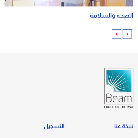
الصحة والسلامة
›
‹
ننبذة عنا
التسجيل