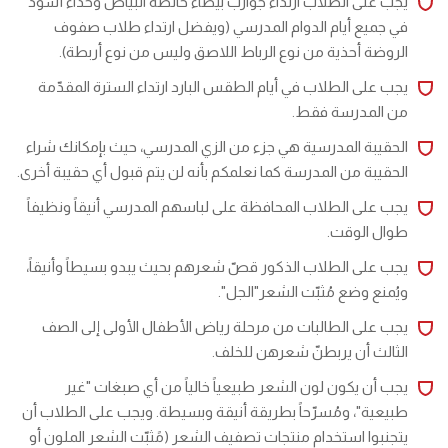
يجب على الطلاب ارتداء جوارب بيضاء خالصة البياض وحذاءً أسود
في جميع أيام الدوام المدرسي (ويفضل ارتداء طلاب صفوف
الروضة أحذية من نوع الرباط اللاصق وليس من نوع أربطة).
يجب على الطلاب في أيام الطقس البارد ارتداء السترة المقدّمة
من المدرسة فقط.
الحقيبة المدرسية هي جزء من الزي المدرسي، حيث بإمكانك شراء
الحقيبة من المدرسة كما نعلمكم بأنه لن يتم قبول أي حقيبة أخرى.
يجب على الطلاب المحافظة على لباسهم المدرسي أنيقاً ونظيفاً
طوال الوقت.
يجب على الطلاب الذكور قصّ شعرهم بحيث يبدو بسيطاً وأنيقاً،
ويُمنع وضع مُثبّت الشعر"الجل".
يجب على الطالبات من مرحلة رياض الأطفال الأولى إلى الصف
الثالث أن يربطنّ شعرهن للخلف.
يجب أن يكون لون الشعر طبيعياً خالياً من أي صبغات "غير
طبيعية"، ومُسرّحاً بطريقة أنيقة وبسيطة. ويجب على الطلاب أن
يتجنبوا استخدام منتجات تصفيف الشعر (مًثبّت الشعر الملون أو