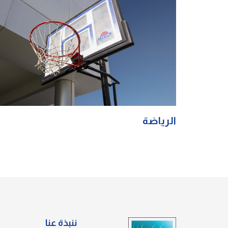
الرياضة
ننبذة عنا