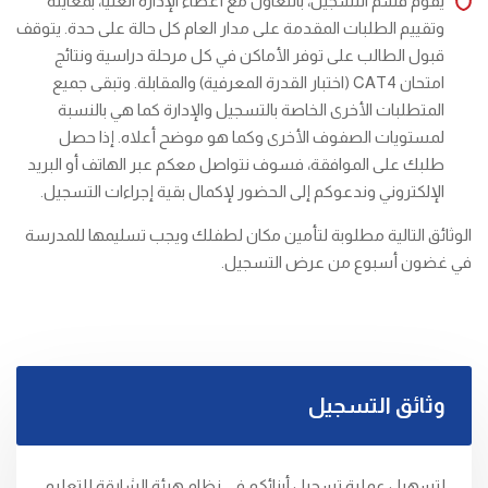
يقوم قسم التسجيل، بالتعاون مع أعضاء الإدارة العليا، بمعاينة
وتقييم الطلبات المقدمة على مدار العام كل حالة على حدة. يتوقف
قبول الطالب على توفر الأماكن في كل مرحلة دراسية ونتائج
امتحان CAT4 (اختبار القدرة المعرفية) والمقابلة. وتبقى جميع
المتطلبات الأخرى الخاصة بالتسجيل والإدارة كما هي بالنسبة
لمستويات الصفوف الأخرى وكما هو موضح أعلاه. إذا حصل
طلبك على الموافقة، فسوف نتواصل معكم عبر الهاتف أو البريد
الإلكتروني وندعوكم إلى الحضور لإكمال بقية إجراءات التسجيل.
الوثائق التالية مطلوبة لتأمين مكان لطفلك ويجب تسليمها للمدرسة
في غضون أسبوع من عرض التسجيل.
وثائق التسجيل
لتسهيل عملية تسجيل أبنائكم في نظام هيئة الشارقة للتعليم