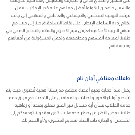
على التفكير والتحدي الذاتي والمجازفة والتعايش وفقًا لقيم مدرستنا
والسعي جاهدين ليكونوا أفضل مما هم عليه قدر الإمكان. يعمل
مرشد التوجيه الشخصي والاجتماعي والعاطفي والمنهجي إلى جانب
نظام إدارة السلوك الإيجابي على نقاط الاستحقاق جنبًا إلى جنب مع
منهج التربية الأخلاقية لغرس قيم الاحترام والفهم والتقدير الصحي في
طلابنا لمعرفة أنفسهم ومجتمعهم وتحمل المسؤولية عن أفعالهم
ومجتمعهم.
طفلك معنا في أمان تام
يحتل مبدأ حماية جميع أعضاء مجتمع مدرستنا أهمية قُصوى، حيث يتم
تشجيع أولياء الأمور والطلاب والمعلمين على التحدث مع فريق دعم
خدمة الطلاب بشأن أية مسائل تثير القلق تتعلق بصحة أو رفاهية
طلابنا بغض النظر عن صغر حجمها. سيكون بمقدورنا توجيهكم إلى
الشخص أو الإدارة ذات الصلة لتقديم المشورة و/أو الدعم لك.