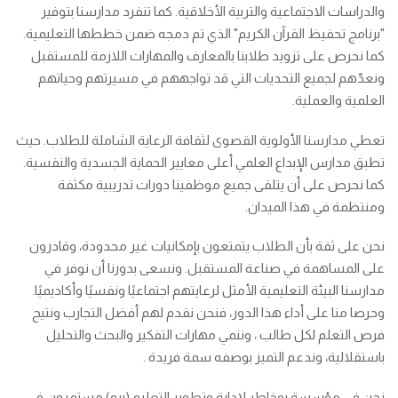
والدراسات الاجتماعية والتربية الأخلاقية. كما تنفرد مدارسنا بتوفير
"برنامج تحفيظ القرآن الكريم" الذي تم دمجه ضمن خططها التعليمية.
كما نحرص على تزويد طلابنا بالمعارف والمهارات اللازمة للمستقبل
ونعدّهم لجميع التحديات التي قد تواجههم في مسيرتهم وحياتهم
العلمية والعملية.
تعطي مدارسنا الأولوية القصوى لثقافة الرعاية الشاملة للطلاب. حيث
تطبق مدارس الإبداع العلمي أعلى معايير الحماية الجسدية والنفسية.
كما نحرص على أن يتلقى جميع موظفينا دورات تدريبية مكثفة
ومنتظمة في هذا الميدان.
نحن على ثقة بأن الطلاب يتمتعون بإمكانيات غير محدودة، وقادرون
على المساهمة في صناعة المستقبل. ونسعى بدورنا أن نوفر في
مدارسنا البيئة التعليمية الأمثل لرعايتهم اجتماعيًا ونفسيًا وأكاديميًا.
وحرصا منا على أداء هذا الدور، فنحن نقدم لهم أفضل التجارب ونتيح
فرص التعلم لكل طالب ، وننمي مهارات التفكير والبحث والتحليل
باستقلالية، وندعم التميز بوصفه سمة فريدة .
نحن في مؤسسة بوخاطر لإدارة وتطوير التعليم (بيم) مستمرون في