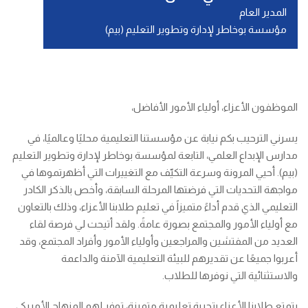
المدير العام
مؤسسة بوخاطر لإدارة وتطوير التعليم (بيم)
الموظفون الأعزاء، أولياء الأمور الأفاضل،
يسرني الترحيب بكم نيابة عن مؤسستنا التعليمية محليًا وعالميًا، في
مدارس الإبداع العلمي، التابعة لمؤسسة بوخاطر لإدارة وتطوير التعليم
(بيم). أحيي المرونة وسرعة التكيّف مع التغييرات التي أظهرتموها في
مواجهة التحديات التي فرضتها المرحلة السابقة، وأخص بالذكر الكادر
التعليمي الذي قدم أداءً متميزاً في تعليم طلابنا الأعزاء، وذلك بالتعاون
مع أولياء الأمور والمجتمع بصورة عامةً. ولقد أتيحت لي فرصة لقاء
العديد من المفتشين والمراجعين وأولياء الأمور وأفراد المجتمع، وقد
أعربوا جميعًا عن تقديرهم للبيئة التعليمية الآمنة والداعمة
والاستثنائية التي نوفرها للطلاب.
يتمتع طلابنا الأعزاء بتجربة تعليمية متميزة، توفر لهم المنهاج الأمريكي