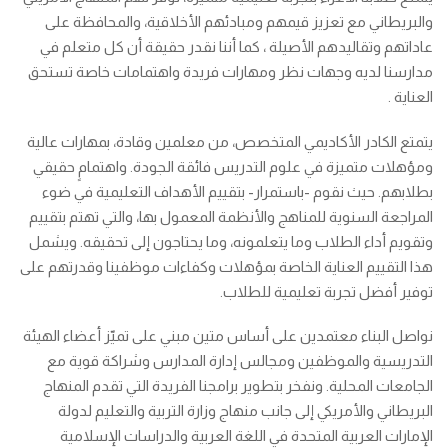
والبريطاني مع تعزيز قيمهم ومبادئهم الأخلاقية، والمحافظة على
عاداتهم وتقاليدهم الأصيلة ، كما أننا نقدر حقيقة أن كل متعلم في
مدارسنا لديه وجهات نظر ومهارات فريدة واهتمامات خاصة تستحق
العناية .
يتمتع الكادر الأكاديمي المتخصص، من معلمين وقادة، بمهارات عالية
ومؤهلات متميزة في علوم التدريس فائقة الجودة. واهتمامٍ حقيقي
بطلابهم. حيث نقوم -باستمرار- بتقييم الأهداف التعليمية في ضوء
المراجعة السنوية للمناهج والأنظمة المعمول بها، والتي تهتم بتقييم
وتقويم أداء الطلاب وما يتعلمونه، وما يحتاجون إلى تحقيقه. ويشمل
هذا التقييم العناية الخاصة بمؤهلات وكفاءات موظفينا وقدرتهم على
توفير أفضل تجربة تعليمية للطلاب.
نواصل البناء معتمدين على أساس متين مبني على تميّز أعضاء الهيئة
التدريسية والموظفين ومجالس إدارة المدارس وشراكة قوية مع
الجامعات المحلية. ونفخر بتطوير برامجنا الفريدة التي تقدم المنهاج
البريطاني والأمريكي إلى جانب منهاج وزارة التربية والتعليم لدولة
الإمارات العربية المتحدة في اللغة العربية والدراسات الإسلامية